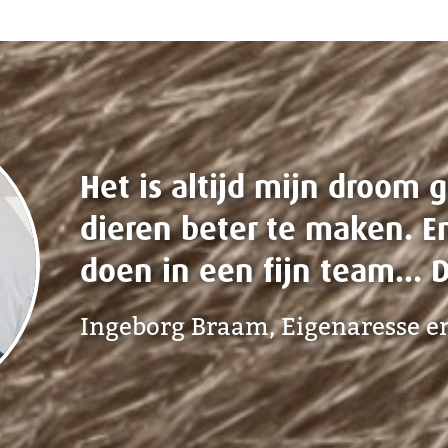
We werken echt samen a
denken met elkaar na ov
oplossingen voor een pat
Barbara Blaauw, Dierenarts