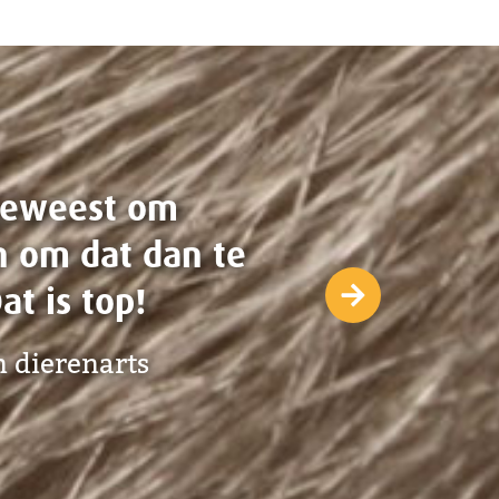
ls team en
er de beste
iënt.