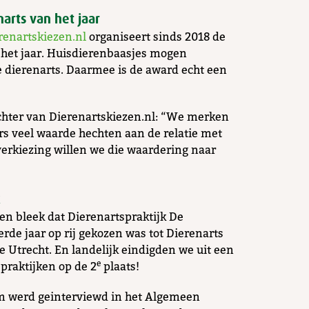
narts van het jaar
renartskiezen.nl
organiseert sinds 2018 de
 het jaar. Huisdierenbaasjes mogen
 dierenarts. Daarmee is de award echt een
chter van Dierenartskiezen.nl: “We merken
rs veel waarde hechten aan de relatie met
verkiezing willen we die waardering naar
k
en bleek dat Dierenartspraktijk De
rde jaar op rij gekozen was tot Dierenarts
ie Utrecht. En landelijk eindigden we uit een
praktijken op de 2
e
plaats!
m werd geinterviewd in het Algemeen