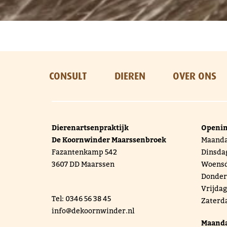
CONSULT
DIEREN
OVER ONS
Dierenartsenpraktijk
Openin
De Koornwinder Maarssenbroek
Maandag
Fazantenkamp 542
Dinsdag
3607 DD Maarssen
Woensda
Donderd
Vrijdag
Tel: 0346 56 38 45
Zaterda
info@dekoornwinder.nl
Maanda