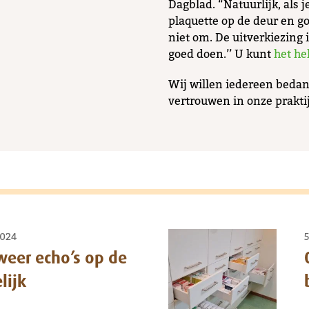
Dagblad. “Natuurlijk, als j
plaquette op de deur en go
niet om. De uitverkiezing 
goed doen.’’ U kunt
het he
Wij willen iedereen beda
vertrouwen in onze prakt
2024
5
eer echo’s op de
lijk