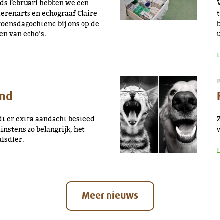
nds februari hebben we een
V
renarts en echograaf Claire
 woensdagochtend bij ons op de
b
en van echo’s.
u
and
dt er extra aandacht besteed
Z
instens zo belangrijk, het
w
isdier.
Meer nieuws